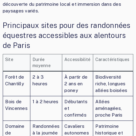
découverte du patrimoine local et immersion dans des
paysages variés.
Principaux sites pour des randonnées
équestres accessibles aux alentours
de Paris
Site
Durée
Accessibilité
Caractéristiques
moyenne
Forêt de
2 à 3
À partir de
Biodiversité
Chantilly
heures
2 ans en
riche, longues
poney
allées boisées
Bois de
1 à 2 heures
Débutants
Allées
Vincennes
et
aménagées,
confirmés
proche Paris
Domaine
Randonnées
Cavaliers
Patrimoine
de
à la journée
autonomes
historique et