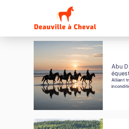
Abu Dh
éques
Alliant 
incondit