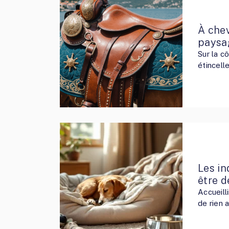
À chev
paysa
Sur la c
étincell
Les in
être d
Accueill
de rien 