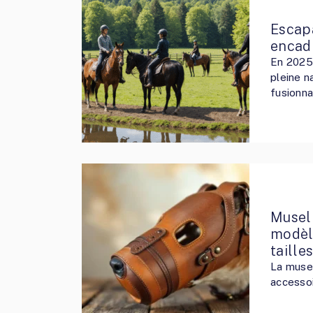
Escap
encad
En 2025
pleine n
fusionna
Museli
modèle
taille
La musel
accesso