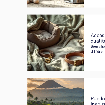
Access
qualit
Bien cho
différen
Rando
inspir