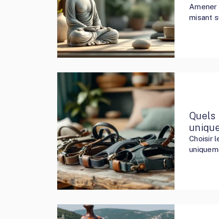
Amener p
misant s
Quels 
unique
Choisir 
uniqueme