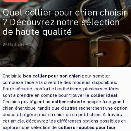
Quel collier pour chien choisir
? Découvrez notre sélection
de haute qualité
By
Nathalie Allaito
Choisir le
bon collier pour son chien
peut sembler
complexe face à la diversité des modèles disponibles.
Entre sécurité, confort et esthétisme, plusieurs critères
sont à prendre en compte pour trouver le
collier idéal
.
Certains privilégient un
collier robuste
adapté à un grand
chien énergique, tandis que d’autres recherchent une option
douce et légère pour un chiot ou un petit chien. À travers
cet article, découvrez les différentes options possibles et
explorez une sélection de
colliers réputés pour leur