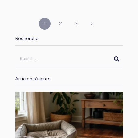
PAGINATION
1
2
3
DES
Recherche
PUBLICATIONS
Articles récents